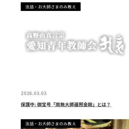
法話・お大師さまのみ教え
2026.03.03
保護中: 御宝号「南無大師遍照金剛」とは？
法話・お大師さまのみ教え