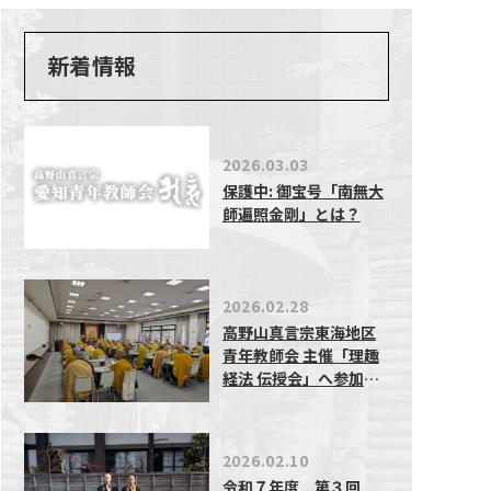
新着情報
2026.03.03
保護中: 御宝号「南無大
師遍照金剛」とは？
2026.02.28
高野山真言宗東海地区
青年教師会 主催「理趣
経法 伝授会」へ参加し
ました。
2026.02.10
令和７年度 第３回